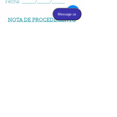
Fecha: _____/_____/_____
NOTA DE PROCEDIMIENTO
PROCEDIMIENTO: CÓDIGO
CPT 41010 Incisión de Frenillo
Lingual; frenectomía
INDICACIONES: ICD10 Q38.1
Anquiloglosia
DETALLES DEL
PROCEDIMIENTO:
Se colocó al paciente en
posición semirrecostada. Se
retrajo la lengua con un
retractor ranurado y se hizo
una incisión con tijeras
estériles en el área del frenillo.
Después de cortar el frenillo, se